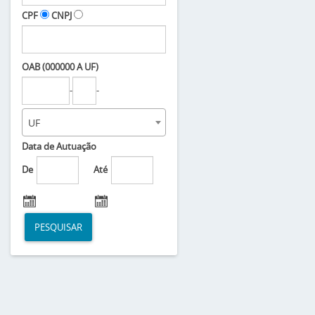
CPF
CNPJ
OAB (000000 A UF)
-
-
UF
Data de Autuação
De
Até