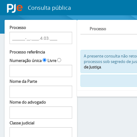
Consulta pública
Processo
Processo
Processo referência
A presente consulta não ret
Numeração única
Livre
processos sob segredo de just
de Justiça
.
Nome da Parte
Nome do advogado
Classe judicial